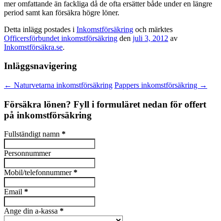
mer omfattande än fackliga då de ofta ersätter både under en längre
period samt kan försäkra högre löner.
Detta inlägg postades i
Inkomstförsäkring
och märktes
Officersförbundet inkomstförsäkring
den
juli 3, 2012
av
Inkomstförsäkra.se
.
Inläggsnavigering
←
Naturvetarna inkomstförsäkring
Pappers inkomstförsäkring
→
Försäkra lönen? Fyll i formuläret nedan för offert
på inkomstförsäkring
Fullständigt namn
*
Personnummer
Mobil/telefonnummer
*
Email
*
Ange din a-kassa
*