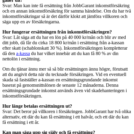
gäller då?
Svar: Man kan inte få ersättning från JobbGarant inkomstförsäkring
och en annan inkomstförsäkring för samma händelse. Om du har två
inkomstförsäkringar så är det därför klokt att jämföra villkoren och
säga upp en av försäkringarna.
Hur fungerar ersättningen från inkomstförsäkringen?
Svar: Låt säga att du har en lön på 40 000 kr/mån och blir av med
ditt jobb, då får du cirka 18 800 kr/mån i ersättning från a-kassan
efter skatt (schablonskatt 30 %). Inkomstförsäkringen kompletterar
då den
a-kassa
du har vilket innebär att du kan få 80 % av din
nettolön i ersättning.
Om du tjänar ännu mer så så blir ersättningen ännu högre, förutsatt
att du angivit detta när du tecknade försäkringen. Vid en eventuell
skada så fastställer a-kassan en ersättningsgrundande inkomst
baserat på genomsnittslönen de senaste 12 månaderna. Denna
ersättningsgrundade inkomst används även vid skadehanteringen i
inkomstförsäkringen.
Hur länge betalas ersättningen ut?
Svar: Det beror på villkoren i försäkringen. JobbGarant har två olika
alternativ, ett där du kan få ersättning i ett halvår, och ett där du kan
få ersättning i ett år.
Kan man säga upp sig själv och få ersättning?