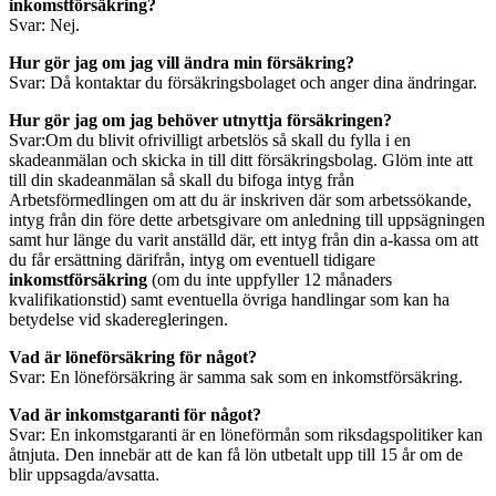
inkomstförsäkring?
Svar: Nej.
Hur gör jag om jag vill ändra min försäkring?
Svar: Då kontaktar du försäkringsbolaget och anger dina ändringar.
Hur gör jag om jag behöver utnyttja försäkringen?
Svar:Om du blivit ofrivilligt arbetslös så skall du fylla i en
skadeanmälan och skicka in till ditt försäkringsbolag. Glöm inte att
till din skadeanmälan så skall du bifoga intyg från
Arbetsförmedlingen om att du är inskriven där som arbetssökande,
intyg från din före dette arbetsgivare om anledning till uppsägningen
samt hur länge du varit anställd där, ett intyg från din a-kassa om att
du får ersättning därifrån, intyg om eventuell tidigare
inkomstförsäkring
(om du inte uppfyller 12 månaders
kvalifikationstid) samt eventuella övriga handlingar som kan ha
betydelse vid skaderegleringen.
Vad är löneförsäkring för något?
Svar: En löneförsäkring är samma sak som en inkomstförsäkring.
Vad är inkomstgaranti för något?
Svar: En inkomstgaranti är en löneförmån som riksdagspolitiker kan
åtnjuta. Den innebär att de kan få lön utbetalt upp till 15 år om de
blir uppsagda/avsatta.