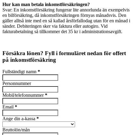
Hur kan man betala inkomstförsäkringen?
Svar: En inkomstförsäkring fungerar lite annorlunda än exempelvis
en bilförsäkring, då inkomstförsäkringen förnyas månadsvis. Den
gäller alltså inte med en så kallad årsförfallodag utan för en månad i
sänder. Debiteringen sker via faktura eller autogiro. Vid
fakturabetalning så tillkommer det 35 kr i administrationsavgift.
Tips:
VinterdäckDATUM.se
Försäkra lönen? Fyll i formuläret nedan för offert
på inkomstförsäkring
Fullständigt namn
*
Personnummer
Mobil/telefonnummer
*
Email
*
Ange din a-kassa
*
Bruttolön/mån