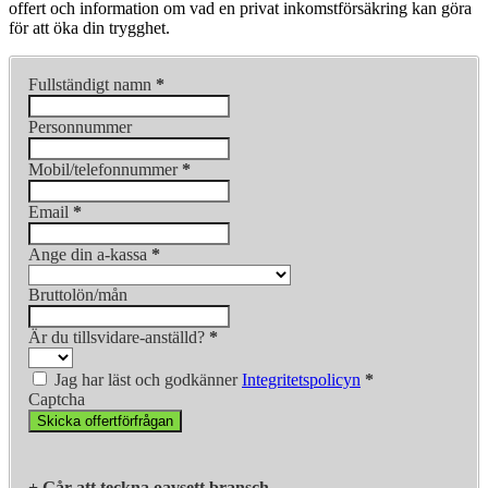
offert och information om vad en privat inkomstförsäkring kan göra
för att öka din trygghet.
Fullständigt namn
*
Personnummer
Mobil/telefonnummer
*
Email
*
Ange din a-kassa
*
Bruttolön/mån
Är du tillsvidare-anställd?
*
Jag har läst och godkänner
Integritetspolicyn
*
Captcha
Skicka offertförfrågan
+ Går att teckna oavsett bransch