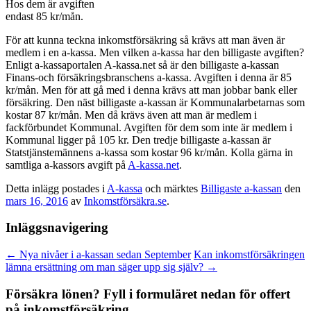
Hos dem är avgiften
endast 85 kr/mån.
För att kunna teckna inkomstförsäkring så krävs att man även är
medlem i en a-kassa. Men vilken a-kassa har den billigaste avgiften?
Enligt a-kassaportalen A-kassa.net så är den billigaste a-kassan
Finans-och försäkringsbranschens a-kassa. Avgiften i denna är 85
kr/mån. Men för att gå med i denna krävs att man jobbar bank eller
försäkring. Den näst billigaste a-kassan är Kommunalarbetarnas som
kostar 87 kr/mån. Men då krävs även att man är medlem i
fackförbundet Kommunal. Avgiften för dem som inte är medlem i
Kommunal ligger på 105 kr. Den tredje billigaste a-kassan är
Statstjänstemännens a-kassa som kostar 96 kr/mån. Kolla gärna in
samtliga a-kassors avgift på
A-kassa.net
.
Detta inlägg postades i
A-kassa
och märktes
Billigaste a-kassan
den
mars 16, 2016
av
Inkomstförsäkra.se
.
Inläggsnavigering
←
Nya nivåer i a-kassan sedan September
Kan inkomstförsäkringen
lämna ersättning om man säger upp sig själv?
→
Försäkra lönen? Fyll i formuläret nedan för offert
på inkomstförsäkring