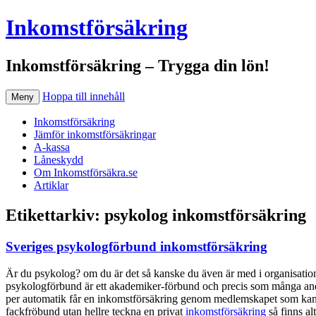
Inkomstförsäkring
Inkomstförsäkring – Trygga din lön!
Hoppa till innehåll
Meny
Inkomstförsäkring
Jämför inkomstförsäkringar
A-kassa
Låneskydd
Om Inkomstförsäkra.se
Artiklar
Etikettarkiv:
psykolog inkomstförsäkring
Sveriges psykologförbund inkomstförsäkring
Är du psykolog? om du är det så kanske du även är med i organisati
psykologförbund är ett akademiker-förbund och precis som många and
per automatik får en inkomstförsäkring genom medlemskapet som kan bet
fackfröbund utan hellre teckna en privat
inkomstförsäkring
så finns alt