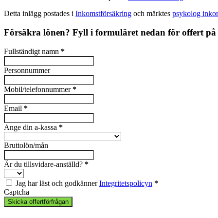
Detta inlägg postades i
Inkomstförsäkring
och märktes
psykolog inko
Försäkra lönen? Fyll i formuläret nedan för offert p
Fullständigt namn
*
Personnummer
Mobil/telefonnummer
*
Email
*
Ange din a-kassa
*
Bruttolön/mån
Är du tillsvidare-anställd?
*
Jag har läst och godkänner
Integritetspolicyn
*
Captcha
Skicka offertförfrågan