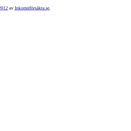
 2012
av
Inkomstförsäkra.se
.