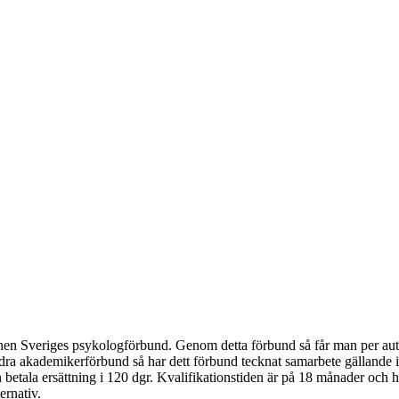
onen Sveriges psykologförbund. Genom detta förbund så får man per aut
ra akademikerförbund så har dett förbund tecknat samarbete gällande
ala ersättning i 120 dgr. Kvalifikationstiden är på 18 månader och hög
ernativ.