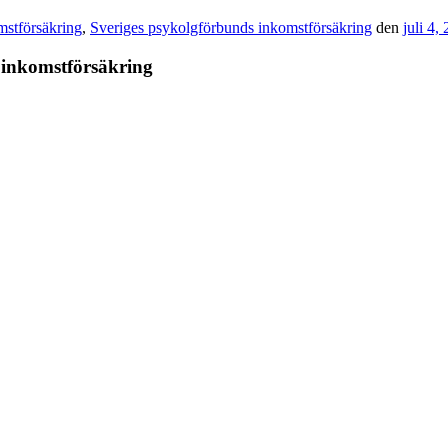
mstförsäkring
,
Sveriges psykolgförbunds inkomstförsäkring
den
juli 4,
å inkomstförsäkring