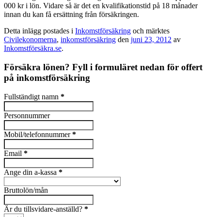
000 kr i lön. Vidare så är det en kvalifikationstid på 18 månader
innan du kan få ersättning från försäkringen.
Detta inlägg postades i
Inkomstförsäkring
och märktes
Civilekonomerna
,
inkomstförsäkring
den
juni 23, 2012
av
Inkomstförsäkra.se
.
Försäkra lönen? Fyll i formuläret nedan för offert
på inkomstförsäkring
Fullständigt namn
*
Personnummer
Mobil/telefonnummer
*
Email
*
Ange din a-kassa
*
Bruttolön/mån
Är du tillsvidare-anställd?
*