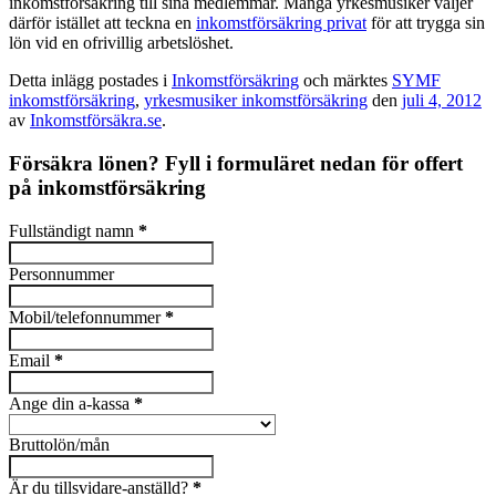
inkomstförsäkring till sina medlemmar. Många yrkesmusiker väljer
därför istället att teckna en
inkomstförsäkring privat
för att trygga sin
lön vid en ofrivillig arbetslöshet.
Detta inlägg postades i
Inkomstförsäkring
och märktes
SYMF
inkomstförsäkring
,
yrkesmusiker inkomstförsäkring
den
juli 4, 2012
av
Inkomstförsäkra.se
.
Försäkra lönen? Fyll i formuläret nedan för offert
på inkomstförsäkring
Fullständigt namn
*
Personnummer
Mobil/telefonnummer
*
Email
*
Ange din a-kassa
*
Bruttolön/mån
Är du tillsvidare-anställd?
*