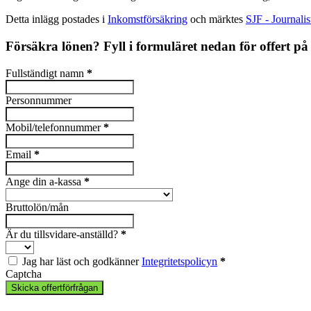
Detta inlägg postades i
Inkomstförsäkring
och märktes
SJF - Journali
Försäkra lönen? Fyll i formuläret nedan för offert p
Fullständigt namn
*
Personnummer
Mobil/telefonnummer
*
Email
*
Ange din a-kassa
*
Bruttolön/mån
Är du tillsvidare-anställd?
*
Jag har läst och godkänner
Integritetspolicyn
*
Captcha
Skicka offertförfrågan