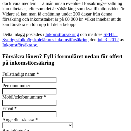
dock vara medlem i 12 mån innan eventuell försäkringsersättning
kan utbetalas, eftersom det är såhär lång som kvalifikationstiden är.
Vidare så kan man få ersättning under 200 dagar från denna
försäkring och inkomsttaket är på 60 000 kr, vilket innebär att du
kan försäkra en lön upp till detta belopp.
Detta inlägg postades i
Inkomstförsäkring
och märktes
SFHL -
Sverigesfolkhögskolelärares inkomstförsäkring
den
juli 3, 2012
av
Inkomstförsäkra.se
.
Försäkra lönen? Fyll i formuläret nedan för offert
på inkomstförsäkring
Fullständigt namn
*
Personnummer
Mobil/telefonnummer
*
Email
*
Ange din a-kassa
*
Bruttolön/mån